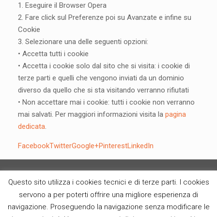
1. Eseguire il Browser Opera
2. Fare click sul Preferenze poi su Avanzate e infine su
Cookie
3. Selezionare una delle seguenti opzioni:
• Accetta tutti i cookie
• Accetta i cookie solo dal sito che si visita: i cookie di
terze parti e quelli che vengono inviati da un dominio
diverso da quello che si sta visitando verranno rifiutati
• Non accettare mai i cookie: tutti i cookie non verranno
mai salvati. Per maggiori informazioni visita la
pagina
dedicata
.
Facebook
Twitter
Google+
Pinterest
LinkedIn
Questo sito utilizza i cookies tecnici e di terze parti. I cookies
servono a per poterti offrire una migliore esperienza di
© Dolciaria Luigia e C. snc di Baiocchi Natale - P.IVA
navigazione. Proseguendo la navigazione senza modificare le
02138050402 - Via Ravenna, 231 - 47814 - Bellaria (Rimini)